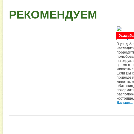
РЕКОМЕНДУЕМ
Усадьба
Усадьб
В усадьбе
насладить
побродить
полюбова
на окружа
время от 
животные,
Если Вы х
природе и
животными
обитания,
покормить
располож
кострище,
Дальше...