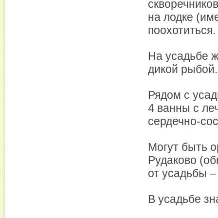
скворечников
на лодке (им
поохотиться.
На усадьбе ж
дикой рыбой.
Рядом с усад
4 ванны с ле
сердечно-сос
Могут быть о
Рудаково (о
от усадьбы –
В усадьбе зн