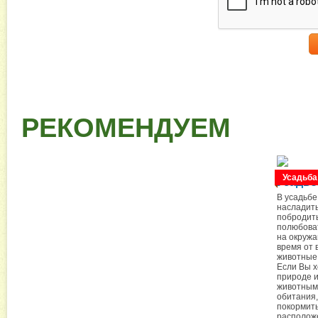
РЕКОМЕНДУЕМ
Усадьба
Усадьб
В усадьбе
насладить
побродить
полюбова
на окружа
время от 
животные,
Если Вы х
природе и
животными
обитания,
покормить
располож