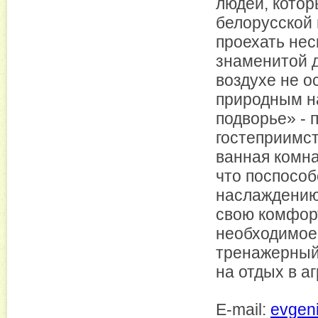
людей, котор
белорусской 
проехать нес
знаменитой 
воздухе не о
природным н
подворье» - 
гостеприимс
ванная комна
что поспосо
наслаждению.
свою комфорт
необходимое 
тренажерный 
на отдых в а
E-mail:
evgeni