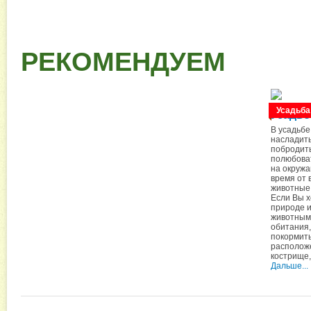
РЕКОМЕНДУЕМ
Усадьба
Усадьб
В усадьбе
насладить
побродить
полюбова
на окружа
время от 
животные,
Если Вы х
природе и
животными
обитания,
покормить
располож
кострище,
Дальше...